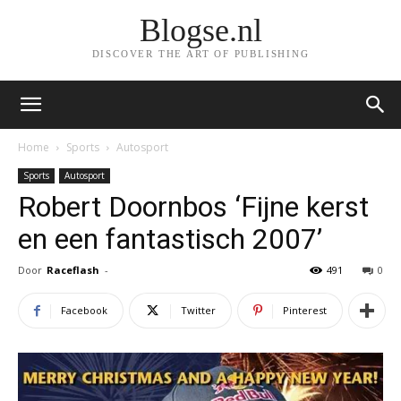
Blogse.nl
DISCOVER THE ART OF PUBLISHING
Home
Sports
Autosport
Sports
Autosport
Robert Doornbos ‘Fijne kerst
en een fantastisch 2007’
Door
Raceflash
-
491
0
Facebook
Twitter
Pinterest