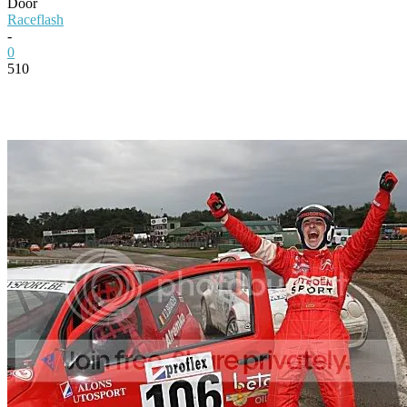
Door
Raceflash
-
0
510
Facebook
Twitter
Pinterest
WhatsApp