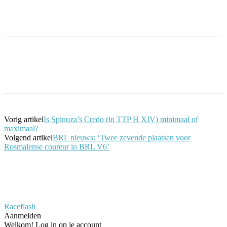
Facebook
Twitter
Pinterest
WhatsApp
Vorig artikel
Is Spinoza’s Credo (in TTP H XIV) minimaal of
maximaal?
Volgend artikel
BRL nieuws: ‘Twee zevende plaatsen voor
Rosmalense coureur in BRL V6’
Raceflash
Aanmelden
Welkom! Log in op je account