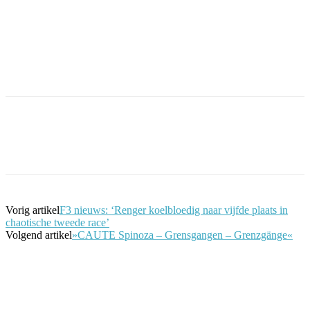
Facebook
Twitter
Pinterest
WhatsApp
Vorig artikel
F3 nieuws: ‘Renger koelbloedig naar vijfde plaats in
chaotische tweede race’
Volgend artikel
»CAUTE Spinoza – Grensgangen – Grenzgänge«