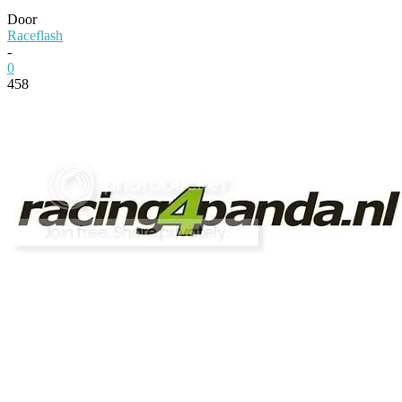
Door
Raceflash
-
0
458
Facebook
Twitter
Pinterest
WhatsApp