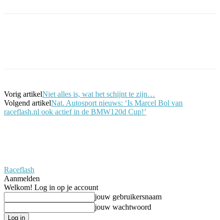
Facebook
Twitter
Pinterest
WhatsApp
Vorig artikel
Niet alles is, wat het schijnt te zijn…
Volgend artikel
Nat. Autosport nieuws: ‘Is Marcel Bol van
raceflash.nl ook actief in de BMW120d Cup!’
Raceflash
Aanmelden
Welkom! Log in op je account
jouw gebruikersnaam
jouw wachtwoord