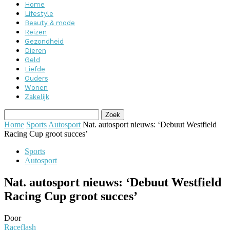
Home
Lifestyle
Beauty & mode
Reizen
Gezondheid
Dieren
Geld
Liefde
Ouders
Wonen
Zakelijk
Home
Sports
Autosport
Nat. autosport nieuws: ‘Debuut Westfield
Racing Cup groot succes’
Sports
Autosport
Nat. autosport nieuws: ‘Debuut Westfield
Racing Cup groot succes’
Door
Raceflash