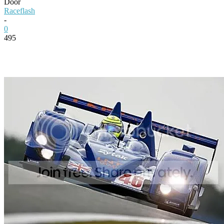
Door
Raceflash
-
0
495
Facebook
Twitter
Pinterest
WhatsApp