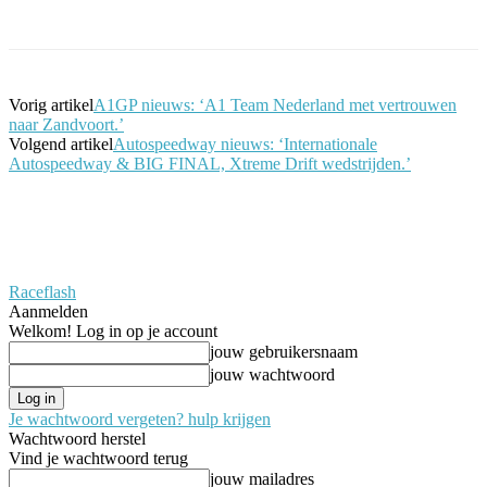
Facebook
Twitter
Pinterest
WhatsApp
Vorig artikel
A1GP nieuws: ‘A1 Team Nederland met vertrouwen
naar Zandvoort.’
Volgend artikel
Autospeedway nieuws: ‘Internationale
Autospeedway & BIG FINAL, Xtreme Drift wedstrijden.’
Raceflash
Aanmelden
Welkom! Log in op je account
jouw gebruikersnaam
jouw wachtwoord
Je wachtwoord vergeten? hulp krijgen
Wachtwoord herstel
Vind je wachtwoord terug
jouw mailadres