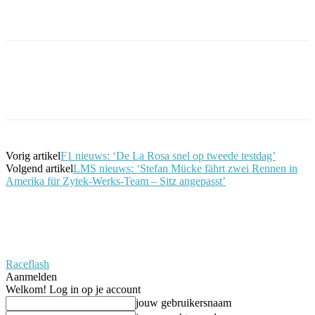
Facebook
Twitter
Pinterest
WhatsApp
Vorig artikel
F1 nieuws: ‘De La Rosa snel op tweede testdag’
Volgend artikel
LMS nieuws: ‘Stefan Mücke fährt zwei Rennen in
Amerika für Zytek-Werks-Team – Sitz angepasst’
Raceflash
Aanmelden
Welkom! Log in op je account
jouw gebruikersnaam