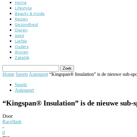
Home
Lifestyle
Beauty & mode
Reizen
Gezondheid
Dieren
Geld
Liefde
Ouders
Wonen
Zakelijk
Home
Sports
Autosport
“Kingspan® Insulation” is de nieuwe sub-s
Sports
Autosport
“Kingspan® Insulation” is de nieuwe sub-
Door
Raceflash
-
0