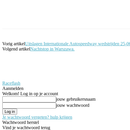
Facebook
Twitter
Pinterest
WhatsApp
Vorig artikel
Uitslagen Internationale Autospeedway wedstrijden 25-
Volgend artikel
Nachtstop in Warszawa.
Raceflash
Aanmelden
Welkom! Log in op je account
jouw gebruikersnaam
jouw wachtwoord
Je wachtwoord vergeten? hulp krijgen
Wachtwoord herstel
Vind je wachtwoord terug