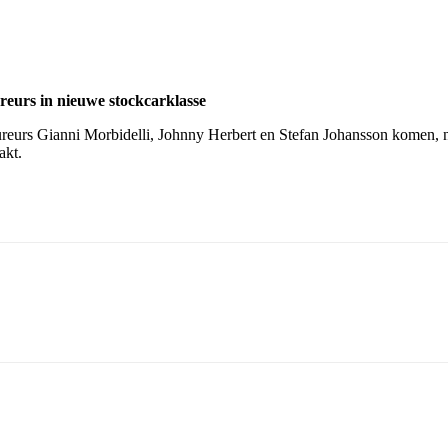
eurs in nieuwe stockcarklasse
urs Gianni Morbidelli, Johnny Herbert en Stefan Johansson komen, net a
kt.