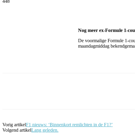
448
Facebook
Twitter
Pinterest
WhatsApp
Nog meer ex-Formule 1-cour
De voormalige Formule 1-coure
maandagmiddag bekendgemaa
Facebook
Twitter
Pinterest
WhatsApp
Vorig artikel
F1 nieuws: ‘Binnenkort remlichten in de F1?’
Volgend artikel
Lang geleden.