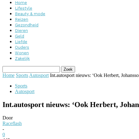
Home
Lifestyle
Beauty & mode
Reizen
Gezondheid
Dieren
Geld
Liefde
Ouders
Wonen
Zakelijk
Home
Sports
Autosport
Int.autosport nieuws: ‘Ook Herbert, Johansso
Sports
Autosport
Int.autosport nieuws: ‘Ook Herbert, Johan
Door
Raceflash
-
0