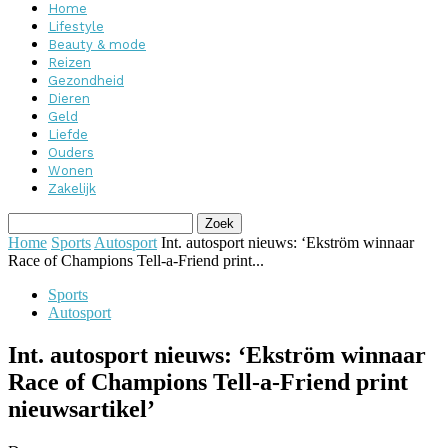
Home
Lifestyle
Beauty & mode
Reizen
Gezondheid
Dieren
Geld
Liefde
Ouders
Wonen
Zakelijk
Home
Sports
Autosport
Int. autosport nieuws: ‘Ekström winnaar
Race of Champions Tell-a-Friend print...
Sports
Autosport
Int. autosport nieuws: ‘Ekström winnaar
Race of Champions Tell-a-Friend print
nieuwsartikel’