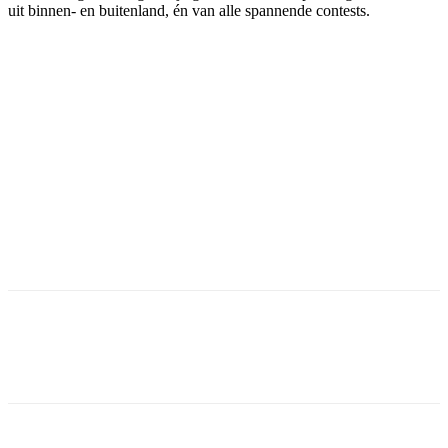
uit binnen- en buitenland, én van alle spannende contests.
Facebook
Twitter
Pinterest
WhatsApp