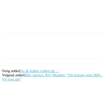
Facebook
Twitter
Pinterest
WhatsApp
Vorig artikel
Na de kuiten volgen de….
Volgend artikel
BRL nieuws: Roy Monden: “Dit seizoen geen BRL-
V6 voor mij”