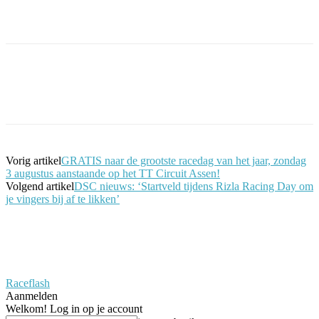
Facebook
Twitter
Pinterest
WhatsApp
Vorig artikel
GRATIS naar de grootste racedag van het jaar, zondag
3 augustus aanstaande op het TT Circuit Assen!
Volgend artikel
DSC nieuws: ‘Startveld tijdens Rizla Racing Day om
je vingers bij af te likken’
Raceflash
Aanmelden
Welkom! Log in op je account