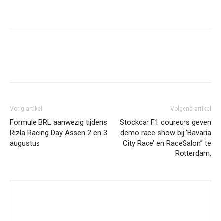
Facebook
Twitter
Pinterest
Wh
Vorig artikel
Volgend artikel
Formule BRL aanwezig tijdens
Stockcar F1 coureurs geven
Rizla Racing Day Assen 2 en 3
demo race show bij ‘Bavaria
augustus
City Race’ en RaceSalon” te
Rotterdam.