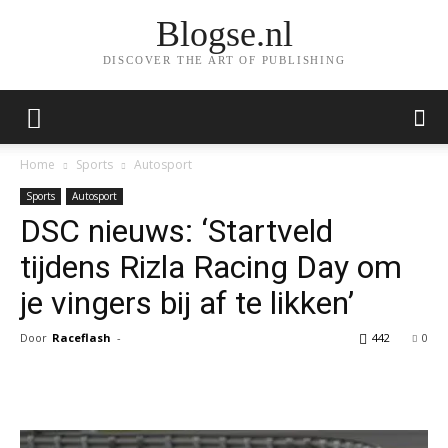
Blogse.nl
DISCOVER THE ART OF PUBLISHING
Home
Sports
Autosport
Sports
Autosport
DSC nieuws: ‘Startveld
tijdens Rizla Racing Day om
je vingers bij af te likken’
Door
Raceflash
-
442
0
Facebook
Twitter
Pinterest
Wh