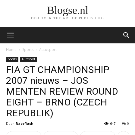
Blogse.nl
DISCOVER THE ART OF PUBLISHING
Home
Sports
Autosport
Sports
Autosport
FIA GT CHAMPIONSHIP
2007 nieuws – JOS
MENTEN REVIEW ROUND
EIGHT – BRNO (CZECH
REPUBLIK)
Door
Raceflash
-
647
0