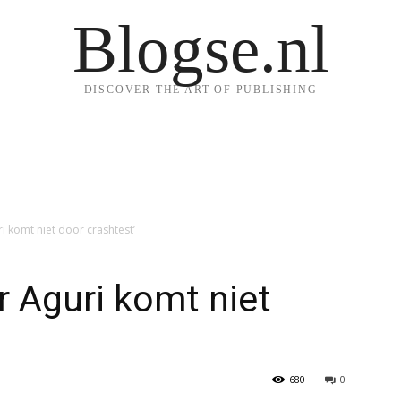
Blogse.nl
DISCOVER THE ART OF PUBLISHING
ri komt niet door crashtest’
r Aguri komt niet
680
0