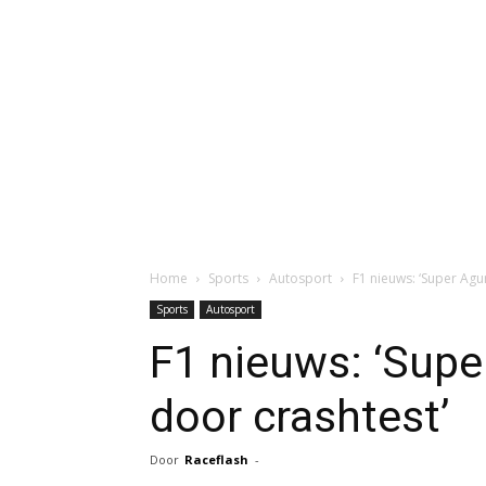
Home
Sports
Autosport
F1 nieuws: ‘Super Agu
Sports
Autosport
F1 nieuws: ‘Supe
door crashtest’
Door
Raceflash
-