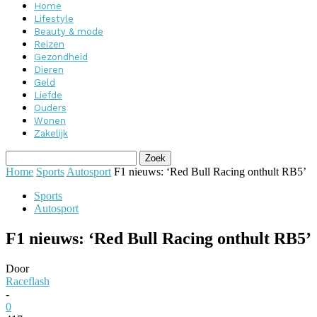
Home
Lifestyle
Beauty & mode
Reizen
Gezondheid
Dieren
Geld
Liefde
Ouders
Wonen
Zakelijk
Home
Sports
Autosport
F1 nieuws: ‘Red Bull Racing onthult RB5’
Sports
Autosport
F1 nieuws: ‘Red Bull Racing onthult RB5’
Door
Raceflash
-
0