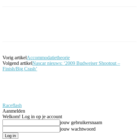
Facebook
Twitter
Pinterest
WhatsApp
Vorig artikel
Accommodatietheorie
Volgend artikel
Nascar nieuws: ‘2009 Budweiser Shootout –
Finish/Big Crash’
Raceflash
Aanmelden
Welkom! Log in op je account
jouw gebruikersnaam
jouw wachtwoord