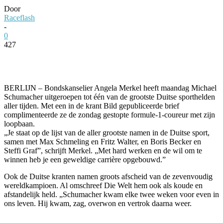
Door
Raceflash
-
0
427
Facebook
Twitter
Pinterest
WhatsApp
BERLIJN – Bondskanselier Angela Merkel heeft maandag Michael
Schumacher uitgeroepen tot één van de grootste Duitse sporthelden
aller tijden. Met een in de krant Bild gepubliceerde brief
complimenteerde ze de zondag gestopte formule-1-coureur met zijn
loopbaan.
„Je staat op de lijst van de aller grootste namen in de Duitse sport,
samen met Max Schmeling en Fritz Walter, en Boris Becker en
Steffi Graf”, schrijft Merkel. „Met hard werken en de wil om te
winnen heb je een geweldige carrière opgebouwd.”
Ook de Duitse kranten namen groots afscheid van de zevenvoudig
wereldkampioen. Al omschreef Die Welt hem ook als koude en
afstandelijk held. „Schumacher kwam elke twee weken voor even in
ons leven. Hij kwam, zag, overwon en vertrok daarna weer.