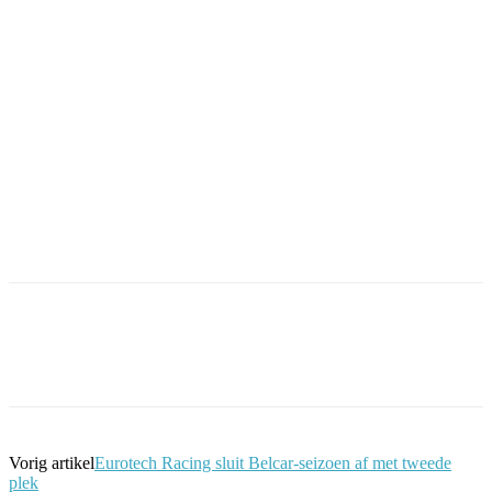
Facebook
Twitter
Pinterest
WhatsApp
Vorig artikel
Eurotech Racing sluit Belcar-seizoen af met tweede
plek