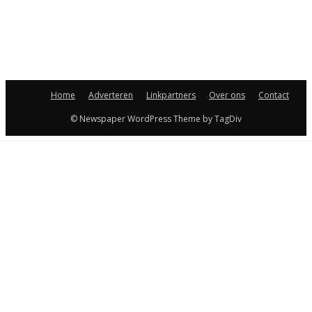
Home
Adverteren
Linkpartners
Over ons
Contact
© Newspaper WordPress Theme by TagDiv