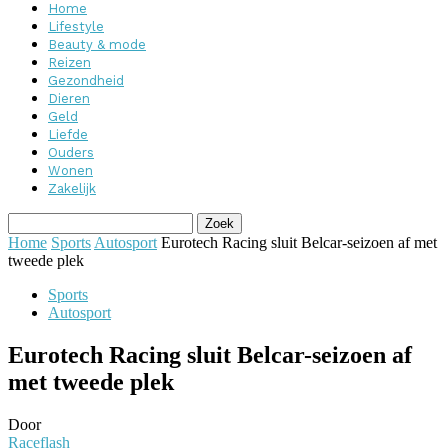
Home
Lifestyle
Beauty & mode
Reizen
Gezondheid
Dieren
Geld
Liefde
Ouders
Wonen
Zakelijk
Home
Sports
Autosport
Eurotech Racing sluit Belcar-seizoen af met
tweede plek
Sports
Autosport
Eurotech Racing sluit Belcar-seizoen af
met tweede plek
Door
Raceflash