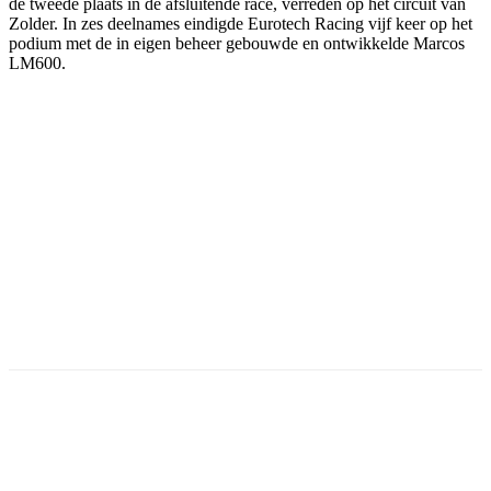
de tweede plaats in de afsluitende race, verreden op het circuit van
Zolder. In zes deelnames eindigde Eurotech Racing vijf keer op het
podium met de in eigen beheer gebouwde en ontwikkelde Marcos
LM600.
Facebook
Twitter
Pinterest
WhatsApp