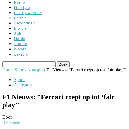
Home
Lifestyle
Beauty & mode
Reizen
Gezondheid
Dieren
Geld
Liefde
Ouders
Wonen
Zakelijk
Home
Sports
Autosport
F1 Nieuws: "Ferrari roept op tot ‘fair play’"
Sports
Autosport
F1 Nieuws: "Ferrari roept op tot ‘fair
play’"
Door
Raceflash
-