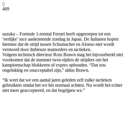
0
469
Facebook
Twitter
Pinterest
WhatsApp
suzuka – Formule 1-renstal Ferrari heeft opgeroepen tot een
‘eerlijke’ race aankomende zondag in Japan. De Italianen hopen
hiermee dat de strijd tussen Schumacher en Alonso niet wordt
verstoord door dubieuze teamorders en tactieken.
Volgens technisch directeur Ross Brawn mag het bijvoorbeeld niet
voorkomen dat de nummer twee-rijders de strijders om het
kampioenschap blokkeren of expres ophouden. “Dat zou
ongelukkig en onacceptabel zijn,” aldus Brawn.
“Ik weet dat we een aantal jaren geleden zelf zulke tactieken
gebruikten omdat het we het normaal achtten. Nu wordt het echter
niet meer geaccepteerd, en dat begrijpen we.”