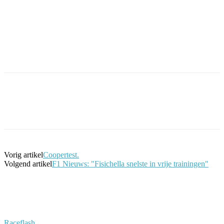
Facebook
Twitter
Pinterest
WhatsApp
Vorig artikel
Coopertest.
Volgend artikel
F1 Nieuws: "Fisichella snelste in vrije trainingen"
Raceflash