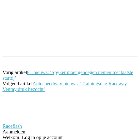
Facebook
Twitter
Pinterest
WhatsApp
Vorig artikel
F1 nieuws: ‘Spyker moet genoegen nemen met laatste
startrij’
Volgend artikel
Autospeedway nieuws: ‘Trainingsdag Raceway
Venray druk bezocht’
Raceflash
Aanmelden
Welkom! Log in op je account