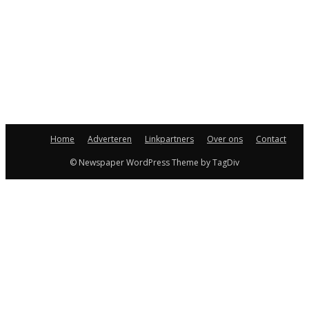
Home
Adverteren
Linkpartners
Over ons
Contact
© Newspaper WordPress Theme by TagDiv