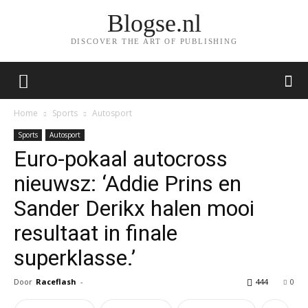
Blogse.nl
DISCOVER THE ART OF PUBLISHING
Home
Sports
Autosport
Sports
Autosport
Euro-pokaal autocross
nieuwsz: ‘Addie Prins en
Sander Derikx halen mooi
resultaat in finale
superklasse.’
Door
Raceflash
-
444
0