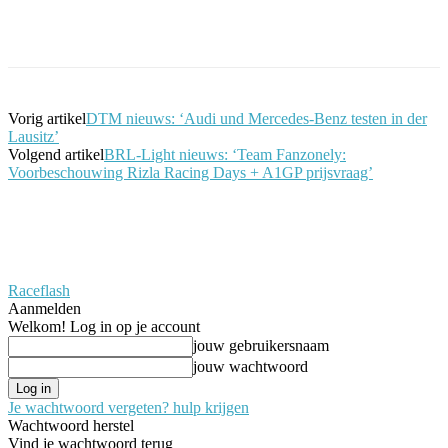
Facebook
Twitter
Pinterest
WhatsApp
Vorig artikel
DTM nieuws: ‘Audi und Mercedes-Benz testen in der
Lausitz’
Volgend artikel
BRL-Light nieuws: ‘Team Fanzonely:
Voorbeschouwing Rizla Racing Days + A1GP prijsvraag’
Raceflash
Aanmelden
Welkom! Log in op je account
jouw gebruikersnaam
jouw wachtwoord
Je wachtwoord vergeten? hulp krijgen
Wachtwoord herstel
Vind je wachtwoord terug