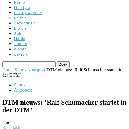
Home
Lifestyle
Beauty & mode
Reizen
Gezondheid
Dieren
Geld
Liefde
Ouders
Wonen
Zakelijk
Home
Sports
Autosport
DTM nieuws: ‘Ralf Schumacher startet in
der DTM’
Sports
Autosport
DTM nieuws: ‘Ralf Schumacher startet in
der DTM’
Door
Raceflash