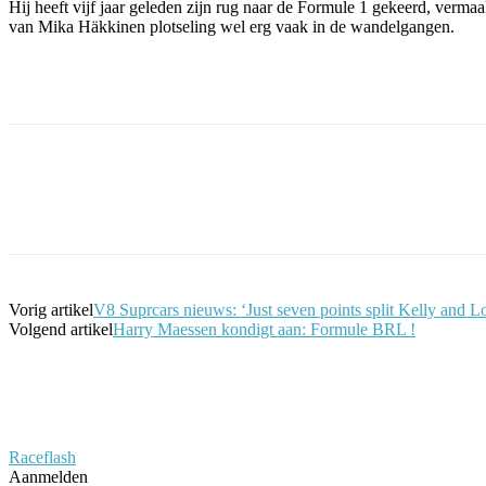
Hij heeft vijf jaar geleden zijn rug naar de Formule 1 gekeerd, vermaa
van Mika Häkkinen plotseling wel erg vaak in de wandelgangen.
Facebook
Twitter
Pinterest
WhatsApp
Vorig artikel
V8 Suprcars nieuws: ‘Just seven points split Kelly and Lo
Volgend artikel
Harry Maessen kondigt aan: Formule BRL !
Raceflash
Aanmelden