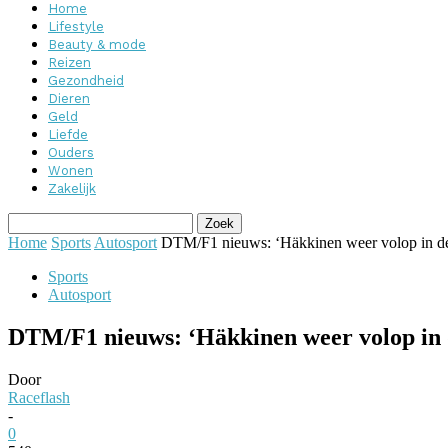
Home
Lifestyle
Beauty & mode
Reizen
Gezondheid
Dieren
Geld
Liefde
Ouders
Wonen
Zakelijk
Home
Sports
Autosport
DTM/F1 nieuws: ‘Häkkinen weer volop in de
Sports
Autosport
DTM/F1 nieuws: ‘Häkkinen weer volop in 
Door
Raceflash
-
0