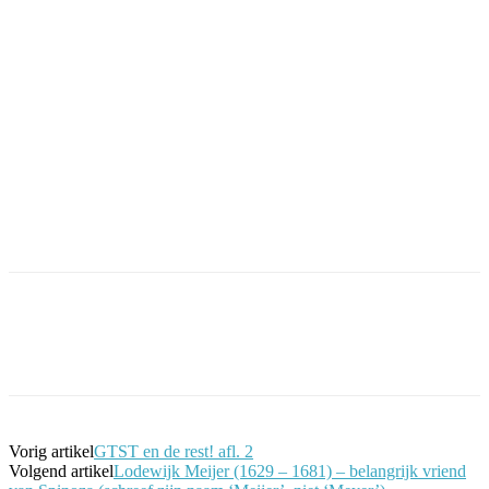
Facebook
Twitter
Pinterest
WhatsApp
Vorig artikel
GTST en de rest! afl. 2
Volgend artikel
Lodewijk Meijer (1629 – 1681) – belangrijk vriend