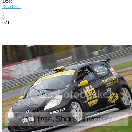
Door
Raceflash
-
0
621
Facebook
Twitter
Pinterest
WhatsApp