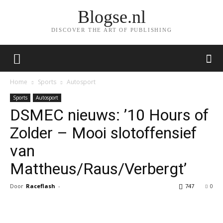
Blogse.nl
DISCOVER THE ART OF PUBLISHING
Home
Sports
Autosport
Sports
Autosport
DSMEC nieuws: ’10 Hours of
Zolder – Mooi slotoffensief
van
Mattheus/Raus/Verbergt’
Door
Raceflash
-
747
0
Facebook
Twitter
Pinterest
Wh