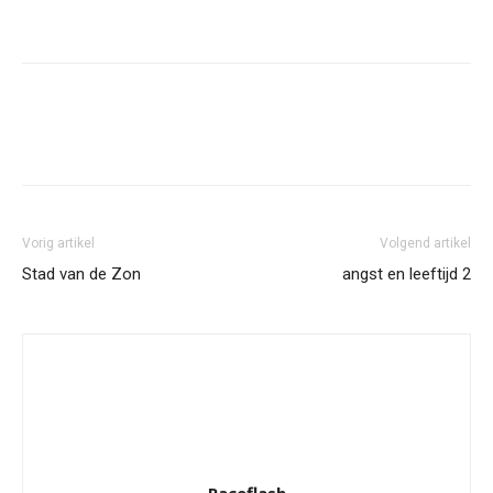
Facebook
Twitter
Pinterest
Wh
Vorig artikel
Volgend artikel
Stad van de Zon
angst en leeftijd 2