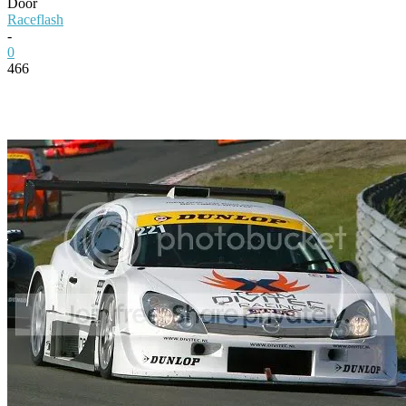
Door
Raceflash
-
0
466
Facebook
Twitter
Pinterest
WhatsApp