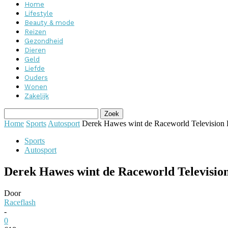
Home
Lifestyle
Beauty & mode
Reizen
Gezondheid
Dieren
Geld
Liefde
Ouders
Wonen
Zakelijk
Home
Sports
Autosport
Derek Hawes wint de Raceworld Television
Sports
Autosport
Derek Hawes wint de Raceworld Televisio
Door
Raceflash
-
0