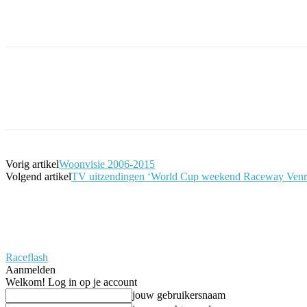
Facebook
Twitter
Pinterest
WhatsApp
Vorig artikel
Woonvisie 2006-2015
Volgend artikel
TV uitzendingen ‘World Cup weekend Raceway 
Raceflash
Aanmelden
Welkom! Log in op je account
jouw gebruikersnaam