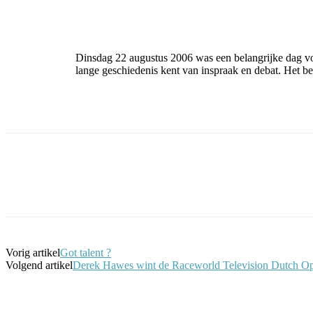
Facebook
Twitter
Pinterest
WhatsApp
Dinsdag 22 augustus 2006 was een belangrijke dag vo
lange geschiedenis kent van inspraak en debat. Het b
Facebook
Twitter
Pinterest
WhatsApp
Vorig artikel
Got talent ?
Volgend artikel
Derek Hawes wint de Raceworld Television Dutch Op