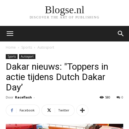
Blogse.nl
DISCOVER THE ART OF PUBLISHING
Home
Sports
Autosport
Sports
Autosport
Dakar nieuws: "Toppers in
actie tijdens Dutch Dakar
Day’
Door
Raceflash
-
580
0
Facebook
Twitter