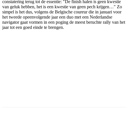
constatering terug tot de essentie: "De finish halen is geen kwestie
van geluk hebben, het is een kwestie van geen pech krijgen…" Zo
simpel is het dus, volgens de Belgische coureur die in januari voor
het tweede opeenvolgende jaar een duo met een Nederlandse
navigator gaat vormen in een poging de meest beruchte rally van het
jaar tot een goed einde te brengen.
Facebook
Twitter
Pinterest
WhatsApp