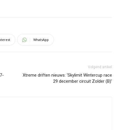
nterest
WhatsApp
Volgend artikel
7-
Xtreme driften nieuws: ‘Skylimit Wintercup race
29 december circuit Zolder (B)’