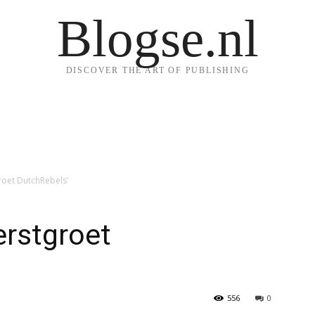
Blogse.nl
DISCOVER THE ART OF PUBLISHING
roet DutchRebels’
erstgroet
556
0