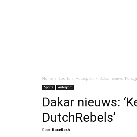
Home
Sports
Autosport
Dakar nieuws: ‘Kerstg
Sports
Autosport
Dakar nieuws: ‘K
DutchRebels’
Door
Raceflash
-