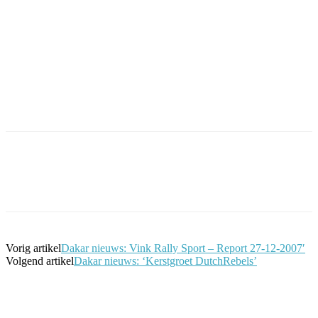
Facebook
Twitter
Pinterest
WhatsApp
Vorig artikel
Dakar nieuws: Vink Rally Sport – Report 27-12-2007′
Volgend artikel
Dakar nieuws: ‘Kerstgroet DutchRebels’