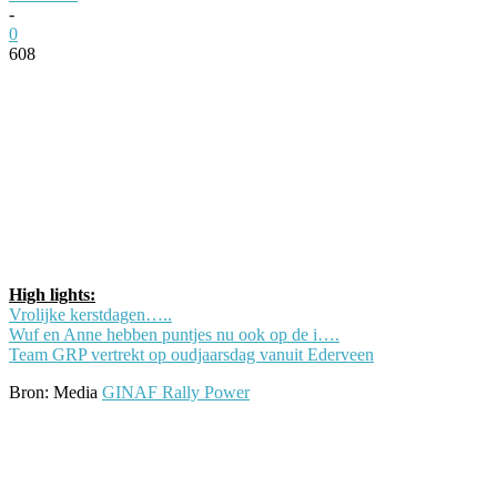
-
0
608
Facebook
Twitter
Pinterest
WhatsApp
High lights:
Vrolijke kerstdagen…..
Wuf en Anne hebben puntjes nu ook op de i….
Team GRP vertrekt op oudjaarsdag vanuit Ederveen
Bron: Media
GINAF Rally Power