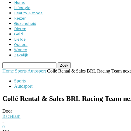
Home
Lifestyle
Beauty & mode
Reizen
Gezondheid
Dieren
Geld
Liefde
Ouders
Wonen
Zakelijk
Home
Sports
Autosport
Collé Rental & Sales BRL Racing Team next r
Sports
Autosport
Collé Rental & Sales BRL Racing Team next
Door
Raceflash
-
0