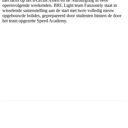
met races op het tt-circuit Assen en de Nürburgring in twee
opeenvolgende weekenden. BRL Light team Fanzonely staat in
wisselende samenstelling aan de start met twee volledig nieuw
opgebouwde bolides, geprepareerd door studenten binnen de door
het team opgezette Speed Academy.
Facebook
Twitter
Pinterest
WhatsApp