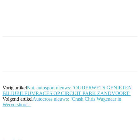
Facebook
Twitter
Pinterest
WhatsApp
Vorig artikel
Nat. autosport nieuws: ‘OUDERWETS GENIETEN
BIJ JUBILEUMRACES OP CIRCUIT PARK ZANDVOORT’
Volgend artikel
Autocross nieuws: ‘Crash Chris Wagenaar in
Wervershoof.’