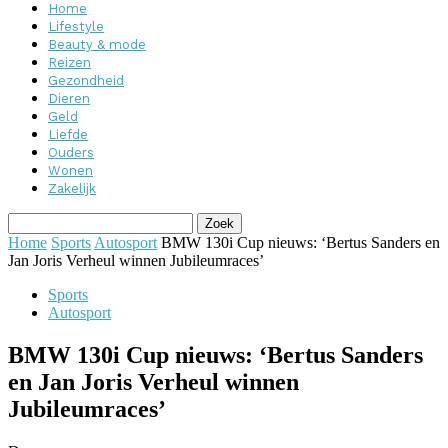
Home
Lifestyle
Beauty & mode
Reizen
Gezondheid
Dieren
Geld
Liefde
Ouders
Wonen
Zakelijk
Home
Sports
Autosport
BMW 130i Cup nieuws: ‘Bertus Sanders en
Jan Joris Verheul winnen Jubileumraces’
Sports
Autosport
BMW 130i Cup nieuws: ‘Bertus Sanders
en Jan Joris Verheul winnen
Jubileumraces’