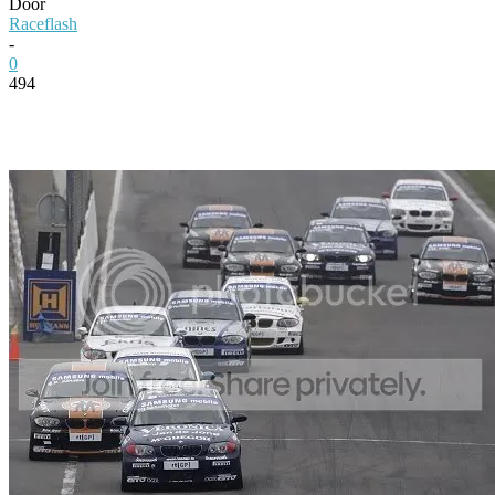
Door
Raceflash
-
0
494
Facebook
Twitter
Pinterest
WhatsApp