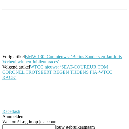
Facebook
Twitter
Pinterest
WhatsApp
Vorig artikel
BMW 130i Cup nieuws: ‘Bertus Sanders en Jan Joris
Verheul winnen Jubileumraces’
Volgend artikel
WTCC nieuws: ‘SEAT-COUREUR TOM
CORONEL TROTSEERT REGEN TIJDENS FIA-WTCC
RACE’
Raceflash
Aanmelden
Welkom! Log in op je account
jouw gebruikersnaam