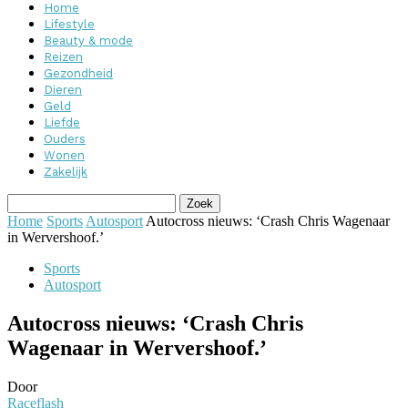
Home
Lifestyle
Beauty & mode
Reizen
Gezondheid
Dieren
Geld
Liefde
Ouders
Wonen
Zakelijk
Home
Sports
Autosport
Autocross nieuws: ‘Crash Chris Wagenaar
in Wervershoof.’
Sports
Autosport
Autocross nieuws: ‘Crash Chris
Wagenaar in Wervershoof.’
Door
Raceflash