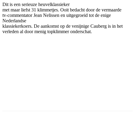
Dit is een serieuze heuvelklassieker
met maar liefst 31 klimmetjes. Ooit bedacht door de vermaarde
tv-commentator Jean Nelissen en uitgegroeid tot de enige
Nederlandse
klassiekerkoers. De aankomst op de venijnige Cauberg is in het
verleden al door menig topklimmer onderschat.
Facebook
Twitter
Pinterest
WhatsApp