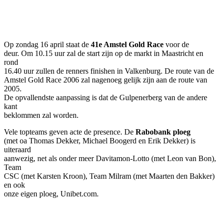
Facebook
Twitter
Pinterest
WhatsApp
Op zondag 16 april staat de
41e Amstel Gold Race
voor de
deur. Om 10.15 uur zal de start zijn op de markt in Maastricht en
rond
16.40 uur zullen de renners finishen in Valkenburg. De route van de
Amstel Gold Race 2006 zal nagenoeg gelijk zijn aan de route van
2005.
De opvallendste aanpassing is dat de Gulpenerberg van de andere
kant
beklommen zal worden.
Vele topteams geven acte de presence. De
Rabobank ploeg
(met oa Thomas Dekker, Michael Boogerd en Erik Dekker) is
uiteraard
aanwezig, net als onder meer Davitamon-Lotto (met Leon van Bon),
Team
CSC (met Karsten Kroon), Team Milram (met Maarten den Bakker)
en ook
onze eigen ploeg, Unibet.com.