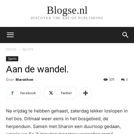
Blogse.nl
DISCOVER THE ART OF PUBLISHING
Home
Sports
Sports
Aan de wandel.
Door
Marathon
-
571
0
Facebook
Twitter
Na vrijdag te hebben gehaast, zaterdag lekker loslopen in
het bos. Ditmaal weer eens in het bosgebied, de
herpenduin. Samen met Sharon een duurloop gedaan,