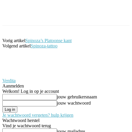
Facebook
Twitter
Pinterest
WhatsApp
Vorig artikel
Spinoza’s Platoonse kant
Volgend artikel
Spinoza-tattoo
Verdita
Aanmelden
Welkom! Log in op je account
jouw gebruikersnaam
jouw wachtwoord
Je wachtwoord vergeten? hulp krijgen
Wachtwoord herstel
Vind je wachtwoord terug
jouw mailadres