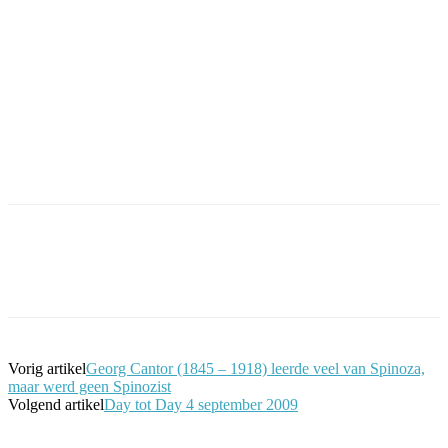
Facebook
Twitter
Pinterest
WhatsApp
Vorig artikel
Georg Cantor (1845 – 1918) leerde veel van Spinoza,
maar werd geen Spinozist
Volgend artikel
Day tot Day 4 september 2009