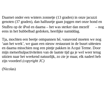
Facebook
Twitter
Pinterest
WhatsApp
Daarnet onder een winters zonnetje (13 graden) in onze jacuzzi
genoten (37 graden), dan halfuurtje gaan joggen met onze hond en
StuBru op de iPod en daarna – het was sterker dan mezelf
– nog
eens in het bubbelbad gedoken, heerlijke namiddag.
Tja, mochten een beetje ontspannen hé, vanavond moeten we nog
‘aan het werk’, we gaan een nieuw restaurant in de buurt uittesten
en daarna misschien nog een pintje pakken in Acqui Terme. Door
mijn metserhulpactiviteiten van de laatste tijd ga je wel weer terug
uitzien naar het weekend natuurlijk, zo zie je maar, elk nadeel heb
zijn voordeel
(copyright JC)
(Nicolas)