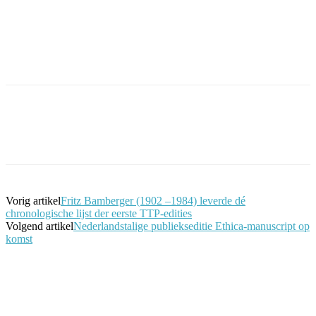
Facebook
Twitter
Pinterest
WhatsApp
Vorig artikel
Fritz Bamberger (1902 –1984) leverde dé
chronologische lijst der eerste TTP-edities
Volgend artikel
Nederlandstalige publiekseditie Ethica-manuscript op
komst