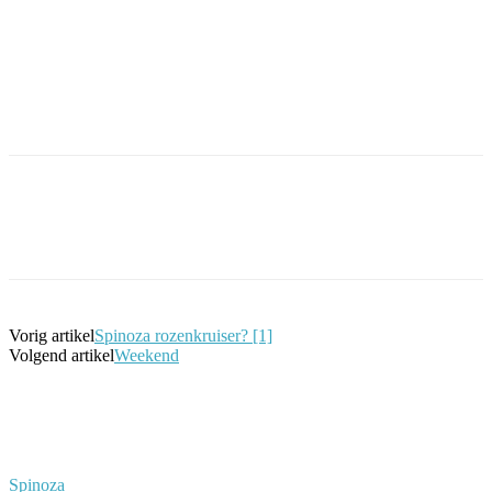
Facebook
Twitter
Pinterest
WhatsApp
Vorig artikel
Spinoza rozenkruiser? [1]
Volgend artikel
Weekend
Spinoza