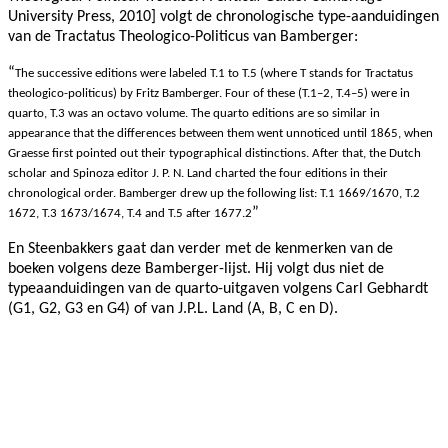
University Press, 2010] volgt de chronologische type-aanduidingen
van de Tractatus Theologico-Politicus van Bamberger:
“
The successive editions were labeled T.1 to T.5 (where T stands for Tractatus
theologico-politicus) by Fritz Bamberger. Four of these (T.1–2, T.4–5) were in
quarto, T.3 was an octavo volume. The quarto editions are so similar in
appearance that the differences between them went unnoticed until 1865, when
Graesse first pointed out their typographical distinctions. After that, the Dutch
scholar and Spinoza editor J. P. N. Land charted the four editions in their
chronological order. Bamberger drew up the following list: T.1 1669/1670, T.2
”
1672, T.3 1673/1674, T.4 and T.5 after 1677.2
En Steenbakkers gaat dan verder met de kenmerken van de
boeken volgens deze Bamberger-lijst. Hij volgt dus niet de
typeaanduidingen van de quarto-uitgaven volgens Carl Gebhardt
(G1, G2, G3 en G4) of van J.P.L. Land (A, B, C en D).