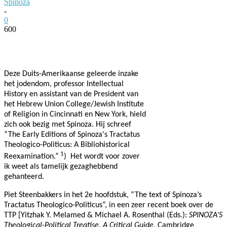
Spinoza
-
0
600
Facebook
Twitter
Pinterest
WhatsApp
Deze Duits-Amerikaanse geleerde inzake
het jodendom, professor Intellectual
History en assistant van de President van
het Hebrew Union College/Jewish Institute
of Religion in Cincinnati en New York, hield
zich ook bezig met Spinoza. Hij schreef
“The Early Editions of Spinoza's Tractatus
Theologico-Politicus: A Bibliohistorical
1
Reexamination.”
) Het wordt voor zover
ik weet als tamelijk gezaghebbend
gehanteerd.
Piet Steenbakkers in het 2e hoofdstuk, “The text of Spinoza’s
Tractatus Theologico-Politicus”, in een zeer recent boek over de
TTP [Yitzhak Y. Melamed & Michael A. Rosenthal (Eds.):
SPINOZA’S
Theological-Political Treatise. A Critical Guide
. Cambridge