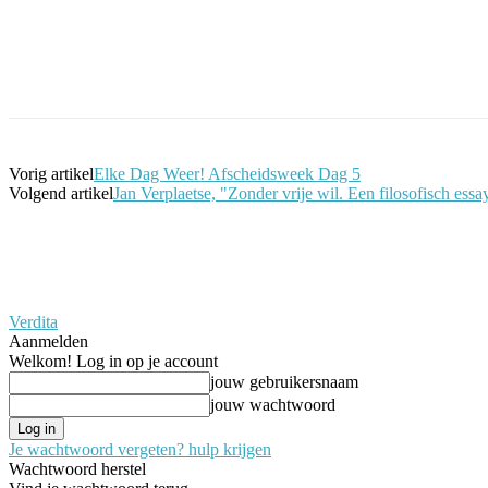
Facebook
Twitter
Pinterest
WhatsApp
Vorig artikel
Elke Dag Weer! Afscheidsweek Dag 5
Volgend artikel
Jan Verplaetse, "Zonder vrije wil. Een filosofisch ess
Verdita
Aanmelden
Welkom! Log in op je account
jouw gebruikersnaam
jouw wachtwoord
Je wachtwoord vergeten? hulp krijgen
Wachtwoord herstel