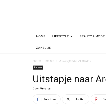
HOME
LIFESTYLE
BEAUTY & MODE
ZAKELIJK
Home
Reizen
Uitstapje naar Arenzano
Reizen
Uitstapje naar A
Door
Verdita
-
Facebook
Twitter
Pi