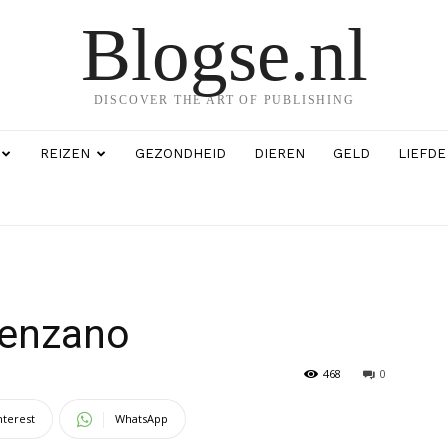
Blogse.nl
DISCOVER THE ART OF PUBLISHING
REIZEN
GEZONDHEID
DIEREN
GELD
LIEFDE
renzano
468
0
nterest
WhatsApp