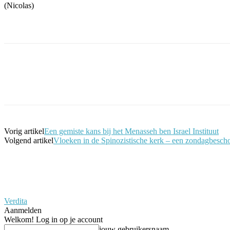
(Nicolas)
Facebook
Twitter
Pinterest
WhatsApp
Vorig artikel
Een gemiste kans bij het Menasseh ben Israel Instituut
Volgend artikel
Vloeken in de Spinozistische kerk – een zondagbesc
Verdita
Aanmelden
Welkom! Log in op je account
jouw gebruikersnaam