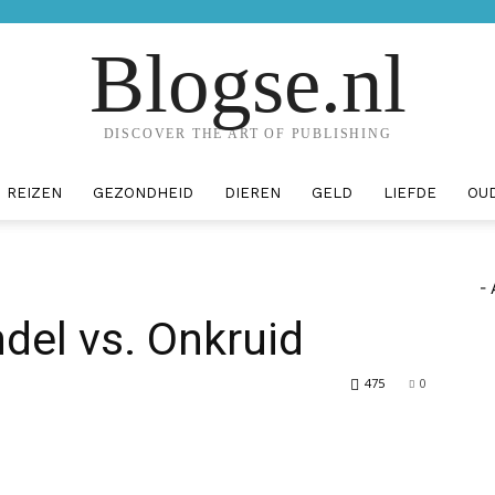
Blogse.nl
DISCOVER THE ART OF PUBLISHING
REIZEN
GEZONDHEID
DIEREN
GELD
LIEFDE
OU
- 
ndel vs. Onkruid
475
0
erest
WhatsApp