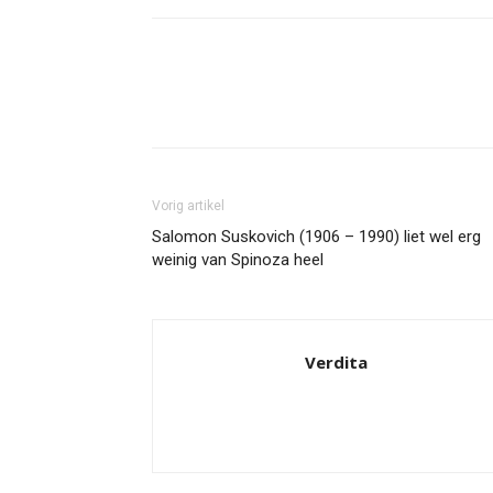
Facebook
Twitter
Pint
Vorig artikel
Salomon Suskovich (1906 – 1990) liet wel erg
weinig van Spinoza heel
Verdita