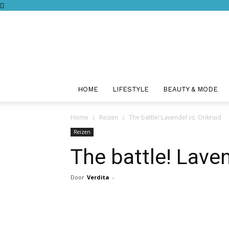
HOME
LIFESTYLE
BEAUTY & MODE
Home
Reizen
The battle! Lavendel vs. Onkruid
Reizen
The battle! Lave
Door
Verdita
-
Facebook
Twitter
Pint