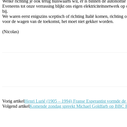
Welke richting je ook terug huiswaarts wil, er is binnen de autonomie v
Eveneens tot onze verrassing blijkt ons eigen elektriciteitsnetwerk o
bij.
We waren eerst enigszins sceptisch of richting Italië komen, richting 
voor de wagen van de toekomst, het moet niet gekker worden.
(Nicolas)
Facebook
Twitter
Pinterest
WhatsApp
Vorig artikel
Henri Lurié (1905 – 1994) Franse Esperantist vormde d
Volgend artikel
Komende zondag spreekt Michael Goldfarb op BBC R