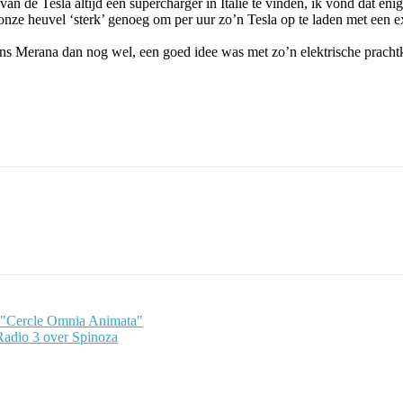
an de Tesla altijd een supercharger in Italië te vinden, ik vond dat eni
p onze heuvel ‘sterk’ genoeg om per uur zo’n Tesla op te laden met een
ons Merana dan nog wel, een goed idee was met zo’n elektrische prachtkar
e "Cercle Omnia Animata"
adio 3 over Spinoza