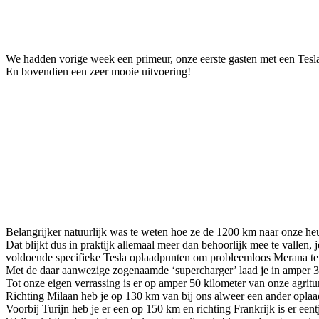
Facebook
Twitter
Pinterest
WhatsApp
We hadden vorige week een primeur, onze eerste gasten met een Tesla,
En bovendien een zeer mooie uitvoering!
Belangrijker natuurlijk was te weten hoe ze de 1200 km naar onze he
Dat blijkt dus in praktijk allemaal meer dan behoorlijk mee te vallen
voldoende specifieke Tesla oplaadpunten om probleemloos Merana te be
Met de daar aanwezige zogenaamde ‘supercharger’ laad je in amper 30
Tot onze eigen verrassing is er op amper 50 kilometer van onze agrit
Richting Milaan heb je op 130 km van bij ons alweer een ander oplaa
Voorbij Turijn heb je er een op 150 km en richting Frankrijk is er een