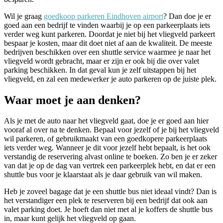
Wil je graag
goedkoop parkeren Eindhoven airport
? Dan doe je er
goed aan een bedrijf te vinden waarbij je op een parkeerplaats iets
verder weg kunt parkeren. Doordat je niet bij het vliegveld parkeert
bespaar je kosten, maar dit doet niet af aan de kwaliteit. De meeste
bedrijven beschikken over een shuttle service waarmee je naar het
vliegveld wordt gebracht, maar er zijn er ook bij die over valet
parking beschikken. In dat geval kun je zelf uitstappen bij het
vliegveld, en zal een medewerker je auto parkeren op de juiste plek.
Waar moet je aan denken?
Als je met de auto naar het vliegveld gaat, doe je er goed aan hier
vooraf al over na te denken. Bepaal voor jezelf of je bij het vliegveld
wil parkeren, of gebruikmaakt van een goedkopere parkeerplaats
iets verder weg. Wanneer je dit voor jezelf hebt bepaalt, is het ook
verstandig de reservering alvast online te boeken. Zo ben je er zeker
van dat je op de dag van vertrek een parkeerplek hebt, en dat er een
shuttle bus voor je klaarstaat als je daar gebruik van wil maken.
Heb je zoveel bagage dat je een shuttle bus niet ideaal vindt? Dan is
het verstandiger een plek te reserveren bij een bedrijf dat ook aan
valet parking doet. Je hoeft dan niet met al je koffers de shuttle bus
in, maar kunt gelijk het vliegveld op gaan.